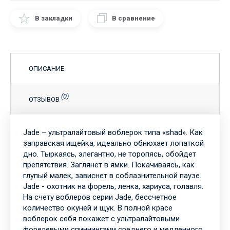
В закладки
В сравнение
ОПИСАНИЕ
(0)
ОТЗЫВОВ
Jade – ультралайтовый воблерок типа «shad». Как
заправская ищейка, идеально обнюхает лопаткой
дно. Тыркаясь, элегантно, не торопясь, обойдет
препятствия. Заглянет в ямки. Покачиваясь, как
глупый малек, зависнет в соблазнительной паузе.
Jade - охотник на форель, ленка, хариуса, голавля.
На счету воблеров серии Jade, бессчетное
количество окуней и щук. В полной красе
воблерок себя покажет с ультралайтовыми
форелевыми спиннингами среднего и медленного