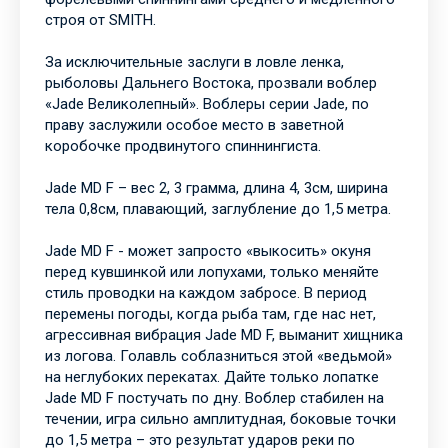
строя от SMITH.
За исключительные заслуги в ловле ленка,
рыболовы Дальнего Востока, прозвали воблер
«Jade Великолепный». Воблеры серии Jade, по
праву заслужили особое место в заветной
коробочке продвинутого спиннингиста.
Jade MD F – вес 2, 3 грамма, длина 4, 3см, ширина
тела 0,8см, плавающий, заглубление до 1,5 метра.
Jade MD F - может запросто «выкосить» окуня
перед кувшинкой или лопухами, только меняйте
стиль проводки на каждом забросе. В период
перемены погоды, когда рыба там, где нас нет,
агрессивная вибрация Jade MD F, выманит хищника
из логова. Голавль соблазниться этой «ведьмой»
на неглубоких перекатах. Дайте только лопатке
Jade MD F постучать по дну. Воблер стабилен на
течении, игра сильно амплитудная, боковые точки
до 1,5 метра – это результат ударов реки по