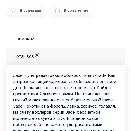
В закладки
В сравнение
ОПИСАНИЕ
(0)
ОТЗЫВОВ
Jade – ультралайтовый воблерок типа «shad». Как
заправская ищейка, идеально обнюхает лопаткой
дно. Тыркаясь, элегантно, не торопясь, обойдет
препятствия. Заглянет в ямки. Покачиваясь, как
глупый малек, зависнет в соблазнительной паузе.
Jade - охотник на форель, ленка, хариуса, голавля.
На счету воблеров серии Jade, бессчетное
количество окуней и щук. В полной красе
воблерок себя покажет с ультралайтовыми
форелевыми спиннингами среднего и медленного