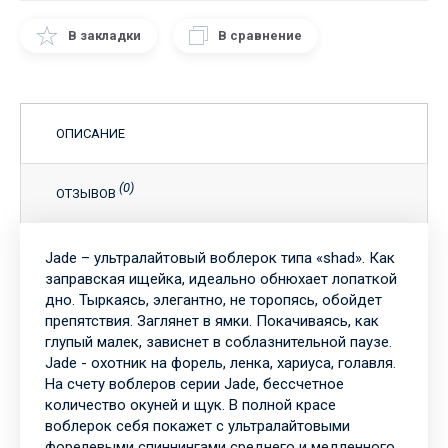
В закладки
В сравнение
ОПИСАНИЕ
(0)
ОТЗЫВОВ
Jade – ультралайтовый воблерок типа «shad». Как
заправская ищейка, идеально обнюхает лопаткой
дно. Тыркаясь, элегантно, не торопясь, обойдет
препятствия. Заглянет в ямки. Покачиваясь, как
глупый малек, зависнет в соблазнительной паузе.
Jade - охотник на форель, ленка, хариуса, голавля.
На счету воблеров серии Jade, бессчетное
количество окуней и щук. В полной красе
воблерок себя покажет с ультралайтовыми
форелевыми спиннингами среднего и медленного