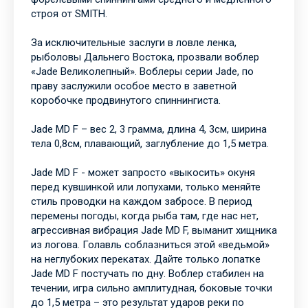
строя от SMITH.
За исключительные заслуги в ловле ленка,
рыболовы Дальнего Востока, прозвали воблер
«Jade Великолепный». Воблеры серии Jade, по
праву заслужили особое место в заветной
коробочке продвинутого спиннингиста.
Jade MD F – вес 2, 3 грамма, длина 4, 3см, ширина
тела 0,8см, плавающий, заглубление до 1,5 метра.
Jade MD F - может запросто «выкосить» окуня
перед кувшинкой или лопухами, только меняйте
стиль проводки на каждом забросе. В период
перемены погоды, когда рыба там, где нас нет,
агрессивная вибрация Jade MD F, выманит хищника
из логова. Голавль соблазниться этой «ведьмой»
на неглубоких перекатах. Дайте только лопатке
Jade MD F постучать по дну. Воблер стабилен на
течении, игра сильно амплитудная, боковые точки
до 1,5 метра – это результат ударов реки по