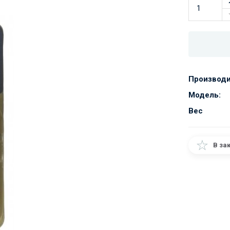
Производи
Модель:
Вес
В за