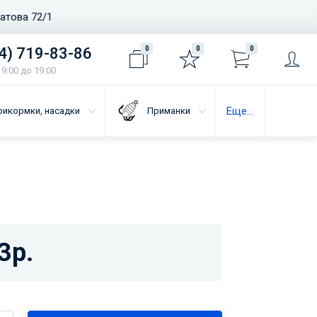
ватова 72/1
4) 719-83-86
0
0
0
9:00 до 19:00
Еще...
рикормки, насадки
Приманки
3р.