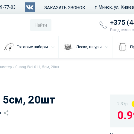
79-77-03
г. Минск, ул, Киже
ЗАКАЗАТЬ ЗВОНОК
+375 (4
Найти
Ежедневно с 
Готовые наборы
Лески, шнуры
П
Твистеры Guang Wei 011, 5см, 20шт
 5см, 20шт
2.37р.
0.9
я