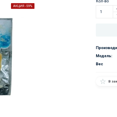
Кол-во
АКЦИЯ -59%
Производи
Модель:
Вес
В за