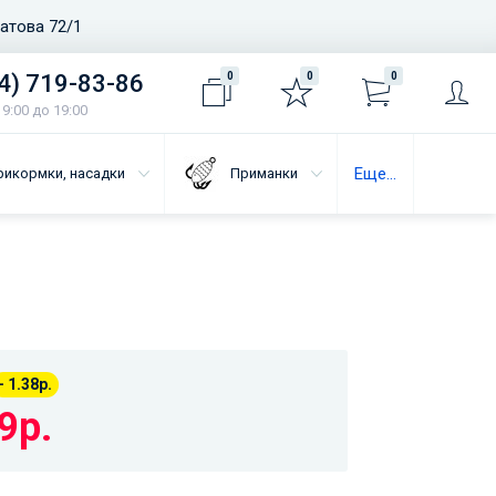
ватова 72/1
4) 719-83-86
0
0
0
9:00 до 19:00
Еще...
рикормки, насадки
Приманки
- 1.38р.
9р.