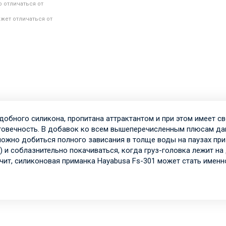
 отличаться от
жет отличаться от
добного силикона, пропитана аттрактантом и при этом имеет св
говечность. В добавок ко всем вышеперечисленным плюсам да
ожно добиться полного зависания в толще воды на паузах при 
и соблазнительно покачиваться, когда груз-головка лежит на 
чит, силиконовая приманка Hayabusa Fs-301 может стать именн