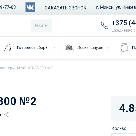
79-77-03
г. Минск, ул, Киже
ЗАКАЗАТЬ ЗВОНОК
+375 (4
Найти
Ежедневно с 
Готовые наборы
Лески, шнуры
П
Твистеры HAYABUSA FS 300 №2
300 №2
4.8
я
Кол-во