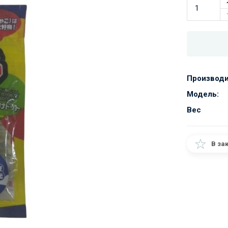
Производи
Модель:
Вес
В за