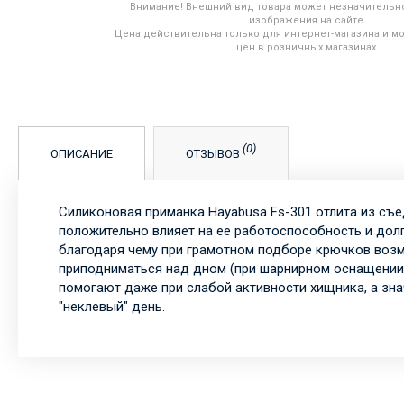
Внимание! Внешний вид товара может незначительно
изображения на сайте
Цена действительна только для интернет-магазина и мо
цен в розничных магазинах
(0)
ОПИСАНИЕ
ОТЗЫВОВ
Силиконовая приманка Hayabusa Fs-301 отлита из съе
положительно влияет на ее работоспособность и дол
благодаря чему при грамотном подборе крючков возм
приподниматься над дном (при шарнирном оснащении) 
помогают даже при слабой активности хищника, а зна
"неклевый" день.