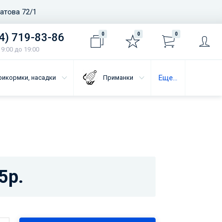
ватова 72/1
4) 719-83-86
0
0
0
9:00 до 19:00
Еще...
рикормки, насадки
Приманки
5р.