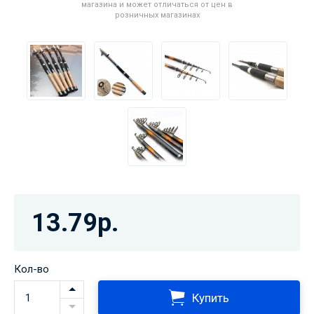
магазина и может отличаться от цен в
розничных магазинах
13.79р.
Кол-во
Купить