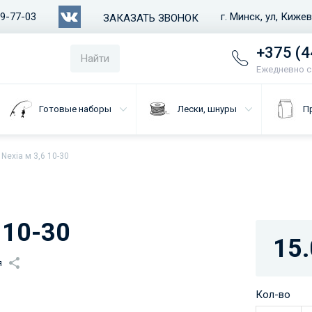
79-77-03
г. Минск, ул, Киже
ЗАКАЗАТЬ ЗВОНОК
+375 (4
Найти
Ежедневно с 
Готовые наборы
Лески, шнуры
П
Nexia м 3,6 10-30
 10-30
15.
я
Кол-во