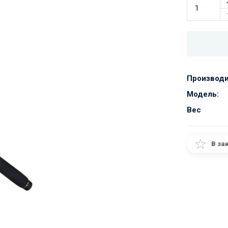
Производи
Модель:
Вес
В за