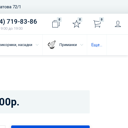
ватова 72/1
4) 719-83-86
0
0
0
9:00 до 19:00
Еще...
рикормки, насадки
Приманки
00р.