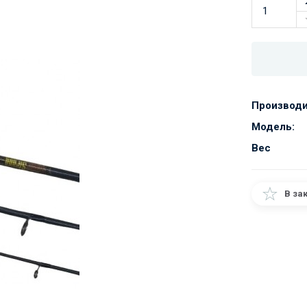
Производи
Модель:
Вес
В за