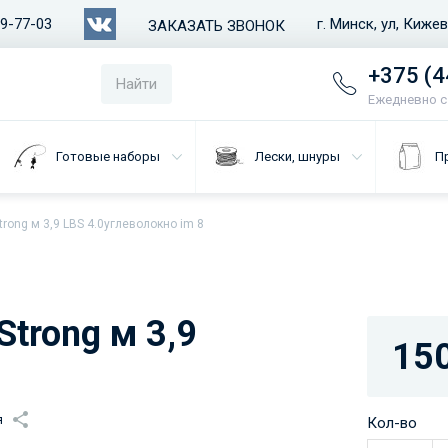
79-77-03
г. Минск, ул, Киже
ЗАКАЗАТЬ ЗВОНОК
+375 (4
Найти
Ежедневно с 
Готовые наборы
Лески, шнуры
П
rong м 3,9 LBS 4.0углеволокно im 8
trong м 3,9
150
я
Кол-во