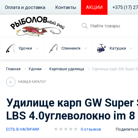
Оплата и доставка
Контакты
АКЦИИ
+375 (17) 2
Удочки
Спиннинги
Катушки
Главная
Удочки
Карповые удилища
Удилище карп GW Super St
НАЗАД В КАТАЛОГ
Удилище карп GW Super S
LBS 4.0углеволокно im 8
ЕСТЬ В НАЛИЧИИ
0 отзывов
Поделитьс