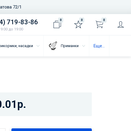
ватова 72/1
4) 719-83-86
0
0
0
9:00 до 19:00
Еще...
рикормки, насадки
Приманки
.01р.