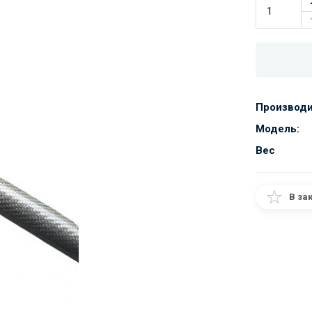
Производи
Модель:
Вес
В за