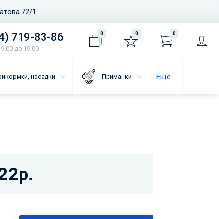
ватова 72/1
4) 719-83-86
0
0
0
9:00 до 19:00
Еще...
рикормки, насадки
Приманки
22р.