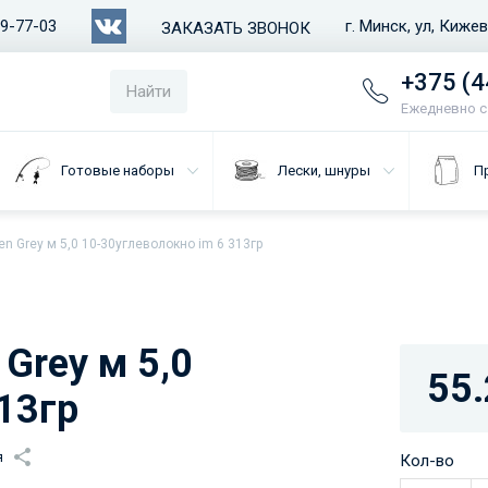
79-77-03
г. Минск, ул, Киже
ЗАКАЗАТЬ ЗВОНОК
+375 (4
Найти
Ежедневно с 
Готовые наборы
Лески, шнуры
П
n Grey м 5,0 10-30углеволокно im 6 313гр
Grey м 5,0
55.
13гр
я
Кол-во