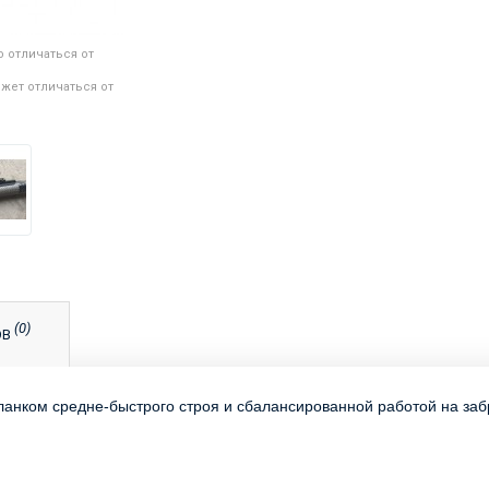
 отличаться от
жет отличаться от
(0)
ОВ
ланком средне-быстрого строя и сбалансированной работой на заб