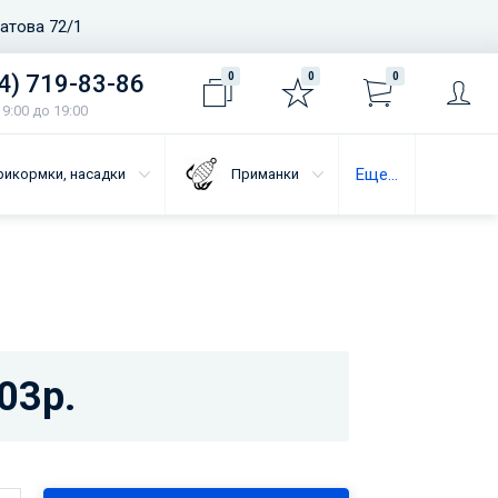
ватова 72/1
4) 719-83-86
0
0
0
9:00 до 19:00
Еще...
рикормки, насадки
Приманки
03р.