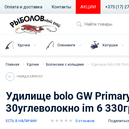
Оплата и доставка
Контакты
АКЦИИ
+375 (17) 2
Удочки
Спиннинги
Катушки
Главная
Удочки
Болонские с кольцами
Удилище bolo GW Prima
НАЗАД В КАТАЛОГ
Удилище bolo GW Primary
30углеволокно im 6 330г
ЕСТЬ В НАЛИЧИИ
0 отзывов
Поделитьс