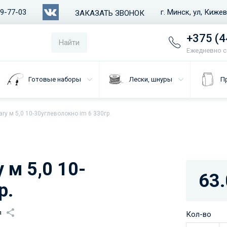
79-77-03
г. Минск, ул, Киже
ЗАКАЗАТЬ ЗВОНОК
+375 (4
Найти
Ежедневно с 
Готовые наборы
Лески, шнуры
П
ry м 5,0 10-30углеволокно im 6 330гр.
 м 5,0 10-
63.
р.
я
Кол-во