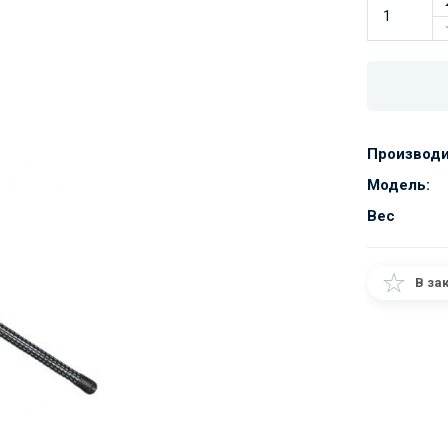
Производи
Модель:
Вес
В за