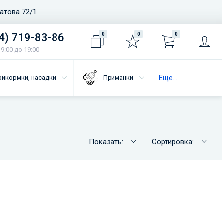
ватова 72/1
4) 719-83-86
0
0
0
9:00 до 19:00
Еще...
рикормки, насадки
Приманки
Показать:
Сортировка: