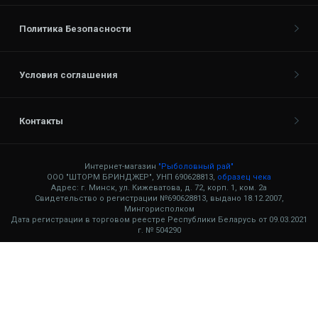
Политика Безопасности
Условия соглашения
Контакты
Интернет-магазин
"Рыболовный рай"
ООО "ШТОРМ БРИНДЖЕР", УНП 690628813,
образец чека
Адрес: г. Минск, ул. Кижеватова, д. 72, корп. 1, ком. 2а
Свидетельство о регистрации №690628813, выдано 18.12.2007,
Мингорисполком
Дата регистрации в торговом реестре Республики Беларусь от 09.03.2021
г. № 504290