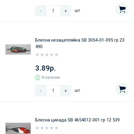
-
+
шт
Блесна незацепляйка SB 3054-01-095 гр 23
490
3.89р.
В наличии
-
+
шт
Блесна цикада SB 4654012-001 гр 12 539