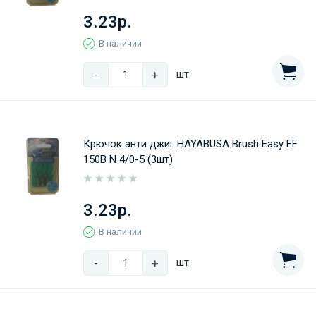
3.23р.
В наличии
-
+
шт
Крючок анти джиг HAYABUSA Brush Easy FF
150B N 4/0-5 (3шт)
3.23р.
В наличии
-
+
шт