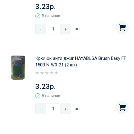
3.23р.
В наличии
-
+
шт
Крючок анти джиг HAYABUSA Brush Easy FF
150B N 5/0-21 (2 шт)
3.23р.
В наличии
-
+
шт