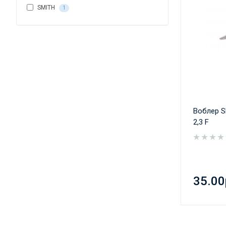
SMITH
1
Воблер S
2,3 F
35.00