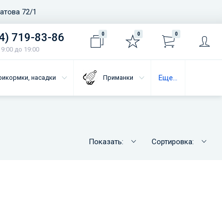
ватова 72/1
4) 719-83-86
0
0
0
9:00 до 19:00
Еще...
рикормки, насадки
Приманки
Показать:
Сортировка: