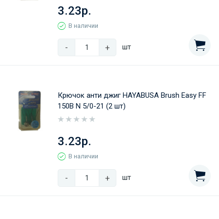
3.23р.
В наличии
-
+
шт
Крючок анти джиг HAYABUSA Brush Easy FF
150B N 5/0-21 (2 шт)
3.23р.
В наличии
-
+
шт