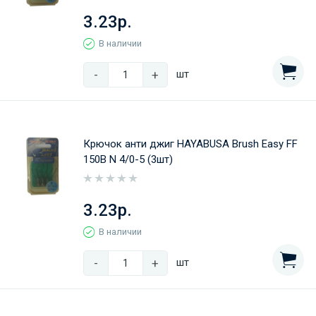
3.23р.
В наличии
-
+
шт
Крючок анти джиг HAYABUSA Brush Easy FF
150B N 4/0-5 (3шт)
3.23р.
В наличии
-
+
шт