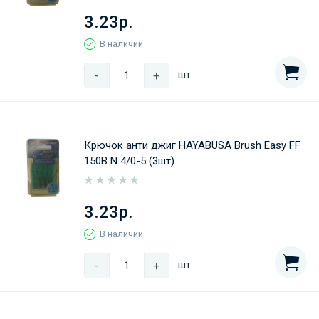
3.23р.
В наличии
-
+
шт
Крючок анти джиг HAYABUSA Brush Easy FF
150B N 4/0-5 (3шт)
3.23р.
В наличии
-
+
шт