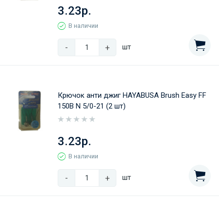
3.23р.
В наличии
-
+
шт
Крючок анти джиг HAYABUSA Brush Easy FF
150B N 5/0-21 (2 шт)
3.23р.
В наличии
-
+
шт