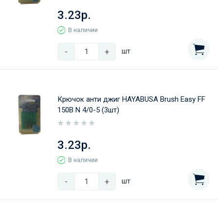
3.23р.
В наличии
-
+
шт
Крючок анти джиг HAYABUSA Brush Easy FF
150B N 4/0-5 (3шт)
3.23р.
В наличии
-
+
шт