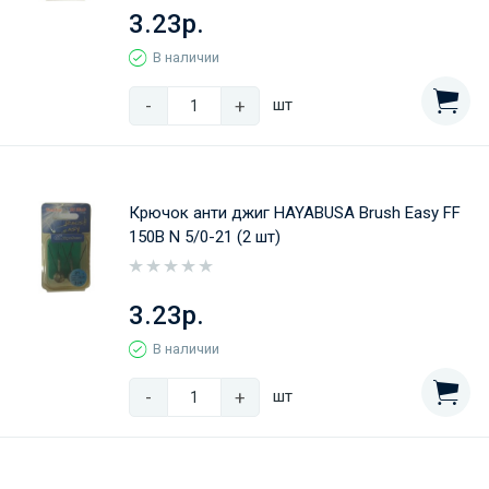
3.23р.
В наличии
-
+
шт
Крючок анти джиг HAYABUSA Brush Easy FF
150B N 5/0-21 (2 шт)
3.23р.
В наличии
-
+
шт