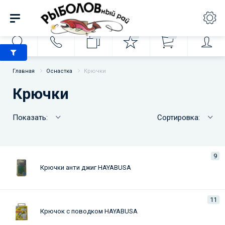
0
0
0
Главная
Оснастка
Крючки
Крючки
Показать:
Сортировка:
9
Крючки анти джиг HAYABUSA
11
Крючок с поводком HAYABUSA