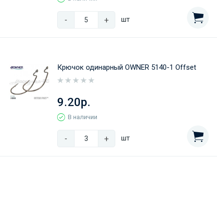
-
+
шт
Крючок одинарный OWNER 5140-1 Offset
9.20р.
В наличии
-
+
шт