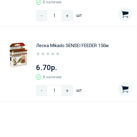
В наличии
-
+
шт
Леска Mikado SENSEI FEEDER 150м
6.70р.
В наличии
-
+
шт