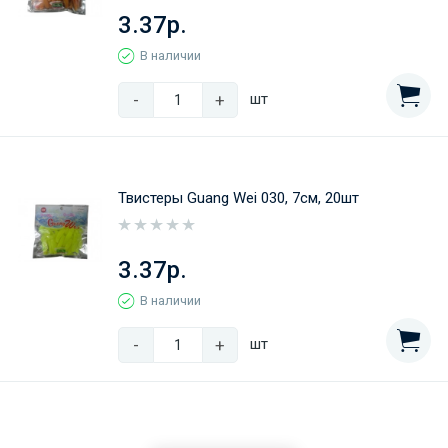
3.37р.
В наличии
-
+
шт
Твистеры Guang Wei 030, 7см, 20шт
3.37р.
В наличии
-
+
шт