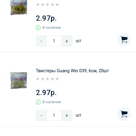
2.97р.
В наличии
-
+
шт
Твистеры Guang Wei 039, 6см, 20шт
2.97р.
В наличии
-
+
шт