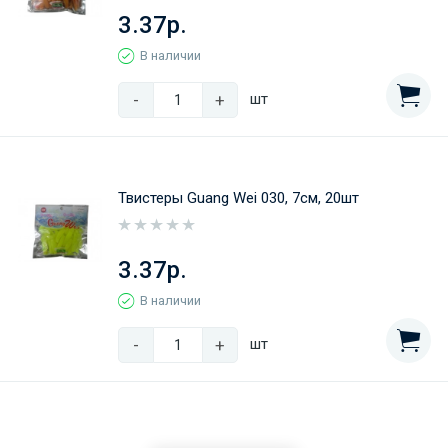
3.37р.
В наличии
-
+
шт
Твистеры Guang Wei 030, 7см, 20шт
3.37р.
В наличии
-
+
шт