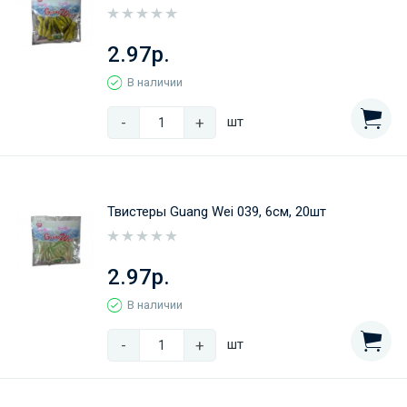
2.97р.
В наличии
-
+
шт
Твистеры Guang Wei 039, 6см, 20шт
2.97р.
В наличии
-
+
шт