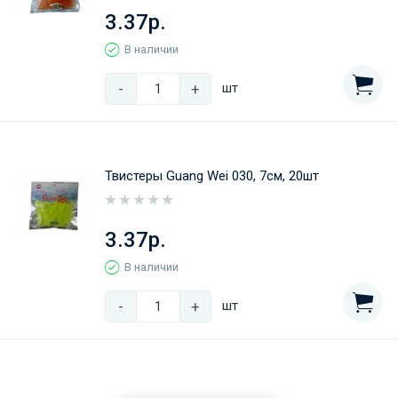
3.37р.
В наличии
-
+
шт
Твистеры Guang Wei 030, 7см, 20шт
3.37р.
В наличии
-
+
шт