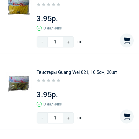
3.95р.
В наличии
-
+
шт
Твистеры Guang Wei 021, 10.5см, 20шт
3.95р.
В наличии
-
+
шт