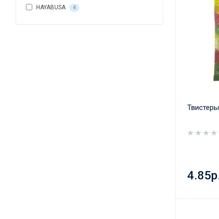
HAYABUSA
4
Твистеры
4.85р