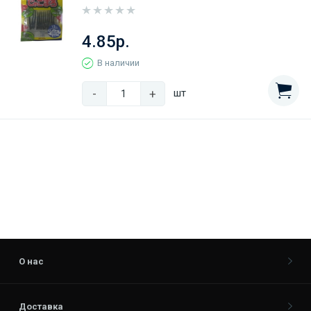
4.85р.
В наличии
-
+
шт
О нас
Доставка