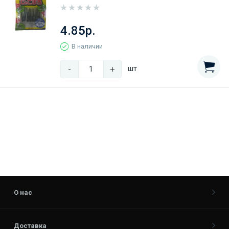
4.85р.
В наличии
-
+
шт
О нас
Доставка