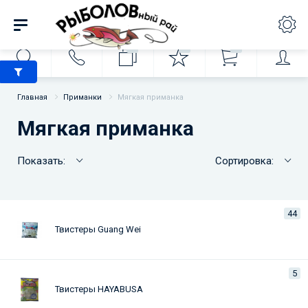
0
0
0
Главная
Приманки
Мягкая приманка
Мягкая приманка
Показать:
Сортировка:
44
Твистеры Guang Wei
5
Твистеры HAYABUSA