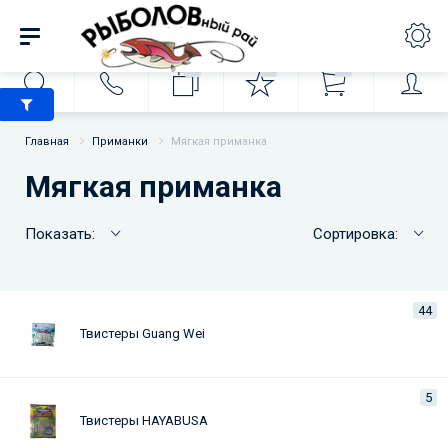
0
0
0
Главная
Приманки
Мягкая приманка
Мягкая приманка
Показать:
Сортировка:
44
Твистеры Guang Wei
5
Твистеры HAYABUSA