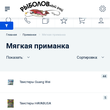
0
0
0
Главная
Приманки
Мягкая приманка
Мягкая приманка
Показать:
Сортировка:
44
Твистеры Guang Wei
5
Твистеры HAYABUSA