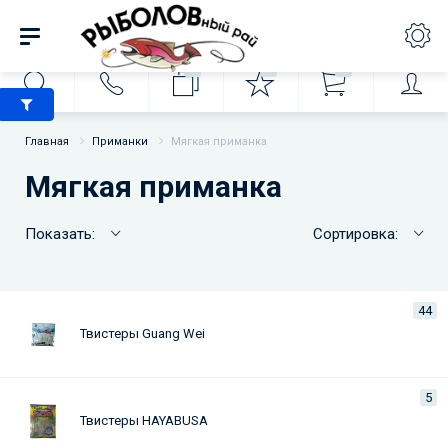
0
0
0
Главная
Приманки
Мягкая приманка
Мягкая приманка
Показать:
Сортировка:
44
Твистеры Guang Wei
5
Твистеры HAYABUSA