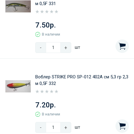
м 0,5F 331
7.50р.
В наличии
-
+
шт
Воблер STRIKE PRO SP-012 402A см 5,3 гр 2,3
м 0,5F 332
7.20р.
В наличии
-
+
шт