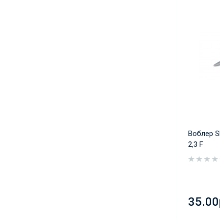
Воблер S
2,3 F
35.00