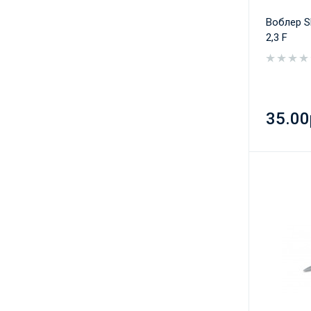
Воблер S
2,3 F
35.00