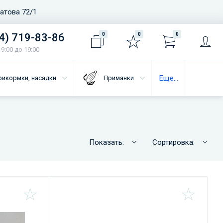
ватова 72/1
4) 719-83-86
0
0
0
9:00 до 19:00
Еще...
рикормки, насадки
Приманки
Показать:
Сортировка: