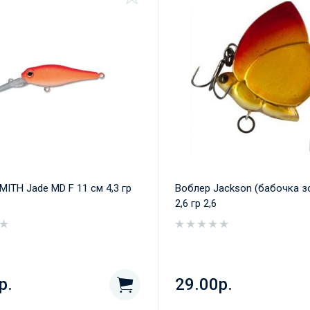
MITH Jade MD F 11 см 4,3 гр
Воблер Jackson (бабочка з
2,6 гр 2,6
р.
29.00р.