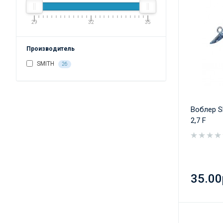
29
32
35
Производитель
SMITH
26
Воблер S
2,7 F
35.00