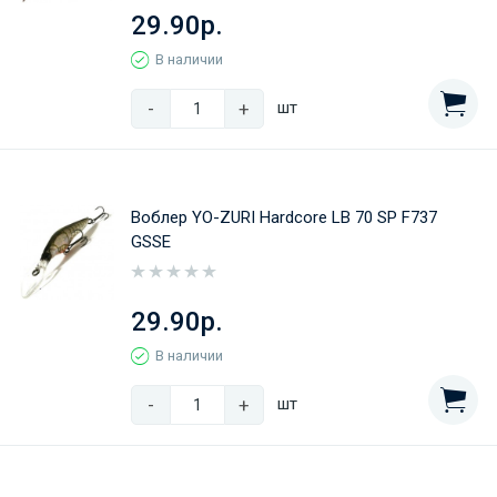
29.90р.
В наличии
-
+
шт
Воблер YO-ZURI Hardcore LB 70 SP F737
GSSE
29.90р.
В наличии
-
+
шт