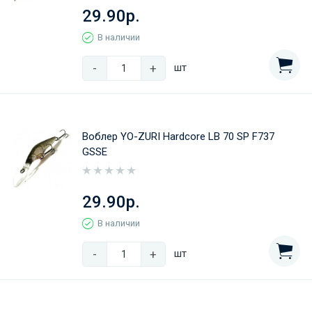
29.90р.
В наличии
-
+
шт
Воблер YO-ZURI Hardcore LB 70 SP F737
GSSE
29.90р.
В наличии
-
+
шт