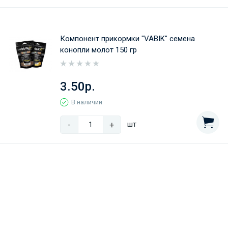
Компонент прикормки "VABIK" семена
конопли молот 150 гр
3.50р.
В наличии
-
+
шт