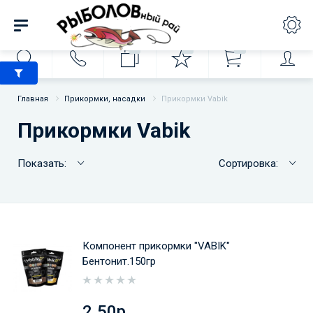
0
0
0
Главная
Прикормки, насадки
Прикормки Vabik
Прикормки Vabik
Показать:
Сортировка:
Компонент прикормки "VABIK"
Бентонит.150гр
2.50р.