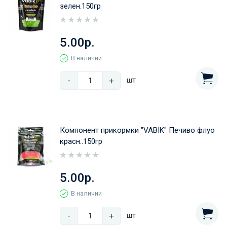
зелен.150гр
5.00р.
В наличии
-
+
шт
Компонент прикормки "VABIK" Печиво флуо
красн..150гр
5.00р.
В наличии
-
+
шт