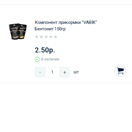
Компонент прикормки "VABIK"
Бентонит.150гр
2.50р.
В наличии
-
+
шт