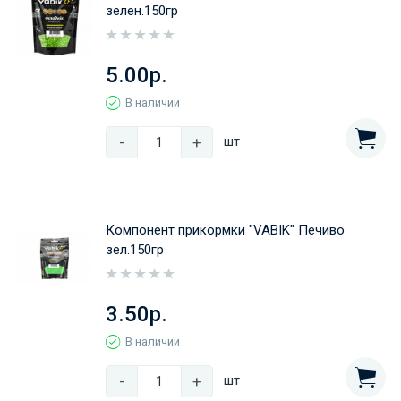
зелен.150гр
5.00р.
В наличии
-
+
шт
Компонент прикормки "VABIK" Печиво
зел.150гр
3.50р.
В наличии
-
+
шт