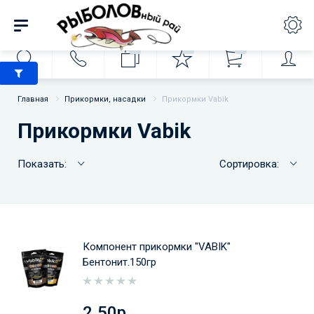
0
0
0
Главная
Прикормки, насадки
Прикормки Vabik
Прикормки Vabik
Показать:
Сортировка:
Компонент прикормки "VABIK"
Бентонит.150гр
2.50р.