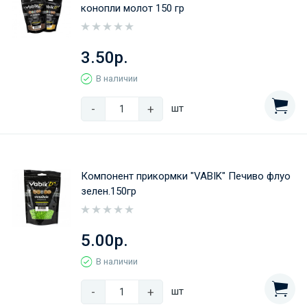
конопли молот 150 гр
3.50р.
В наличии
-
+
шт
Компонент прикормки "VABIK" Печиво флуо
зелен.150гр
5.00р.
В наличии
-
+
шт