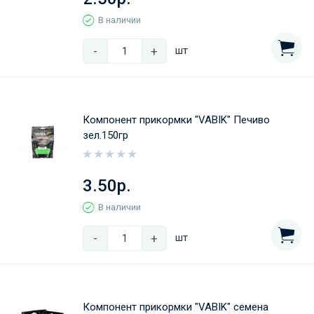
В наличии
-
+
шт
Компонент прикормки "VABIK" Печиво
зел.150гр
3.50р.
В наличии
-
+
шт
Компонент прикормки "VABIK" семена