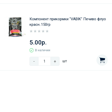
Компонент прикормки "VABIK" Печиво флуо
красн..150гр
5.00р.
В наличии
-
+
шт