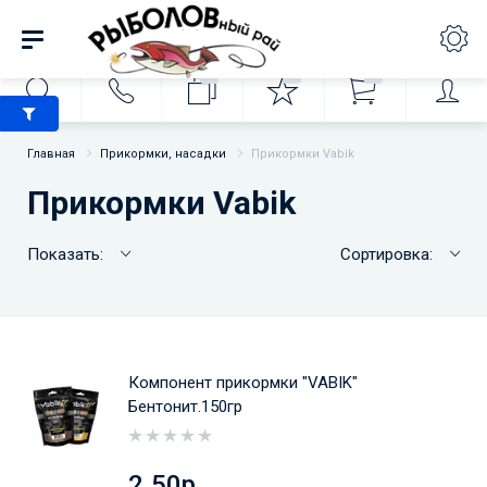
0
0
0
Главная
Прикормки, насадки
Прикормки Vabik
Прикормки Vabik
Показать:
Сортировка:
Компонент прикормки "VABIK"
Бентонит.150гр
2.50р.