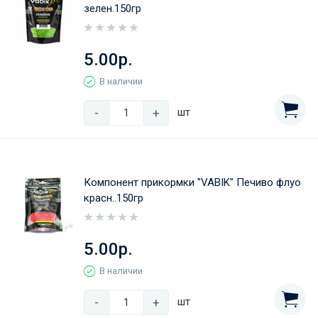
зелен.150гр
5.00р.
В наличии
-
+
шт
Компонент прикормки "VABIK" Печиво флуо
красн..150гр
5.00р.
В наличии
-
+
шт