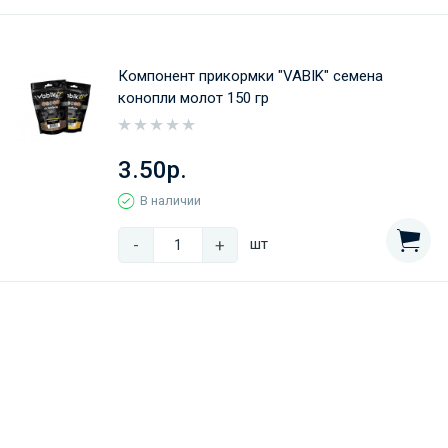
Компонент прикормки "VABIK" семена
конопли молот 150 гр
3.50р.
В наличии
-
+
шт