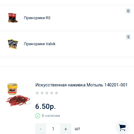
0
Прикормки RS
5
Прикормки Vabik
Искусственная наживка Мотыль 140201-001
6.50р.
В наличии
-
+
шт