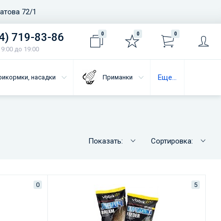
ватова 72/1
4) 719-83-86
0
0
0
9:00 до 19:00
Еще...
рикормки, насадки
Приманки
Показать:
Сортировка:
0
5