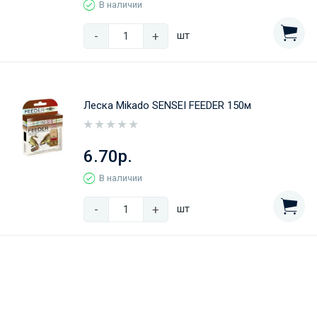
В наличии
-
+
шт
Леска Mikado SENSEI FEEDER 150м
6.70р.
В наличии
-
+
шт