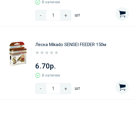
В наличии
-
+
шт
Леска Mikado SENSEI FEEDER 150м
6.70р.
В наличии
-
+
шт