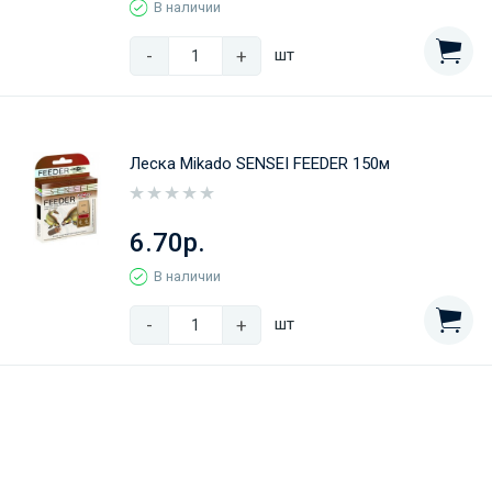
В наличии
-
+
шт
Леска Mikado SENSEI FEEDER 150м
6.70р.
В наличии
-
+
шт