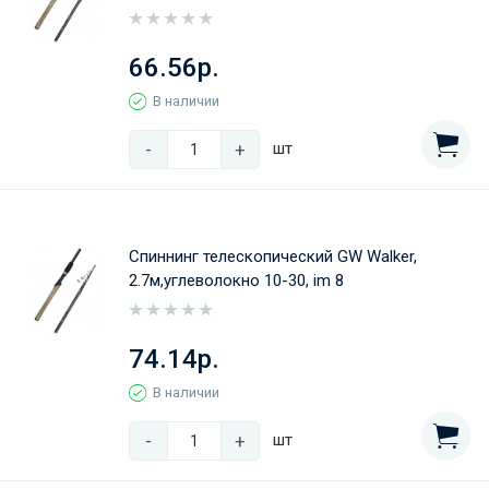
66.56р.
В наличии
-
+
шт
Спиннинг телескопический GW Walker,
2.7м,углеволокно 10-30, im 8
74.14р.
В наличии
-
+
шт