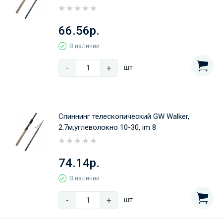
66.56р.
В наличии
-
+
шт
Спиннинг телескопический GW Walker,
2.7м,углеволокно 10-30, im 8
74.14р.
В наличии
-
+
шт