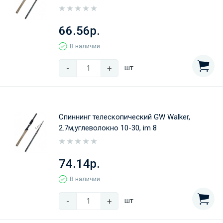
66.56р.
В наличии
-
+
шт
Спиннинг телескопический GW Walker,
2.7м,углеволокно 10-30, im 8
74.14р.
В наличии
-
+
шт