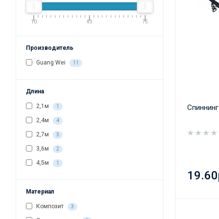
10
43
75
Производитель
Guang Wei
11
Длина
2,1м
Спиннинг
1
2,4м
4
2,7м
3
3,6м
2
4,5м
1
19.60
Материал
Композит
3