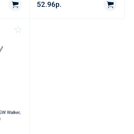
52.96р.
GW Walker,
8