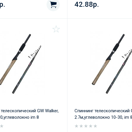
р.
42.88р.
 телескопический GW Walker,
Спиннинг телескопический 
30,углеволокно im 8
2.7м,углеволокно 10-30, im 