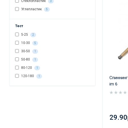
Стеклопластик
3
Углепластик
5
Тест
5-25
2
10-30
5
30-50
1
50-80
1
80-120
1
120-180
1
Спиннинг
im 6
29.90