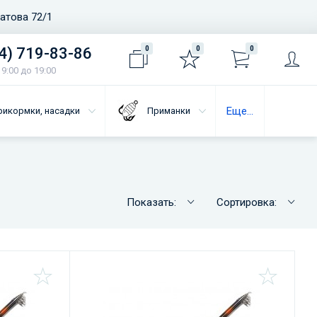
ватова 72/1
4) 719-83-86
0
0
0
9:00 до 19:00
Еще...
рикормки, насадки
Приманки
Показать:
Сортировка: