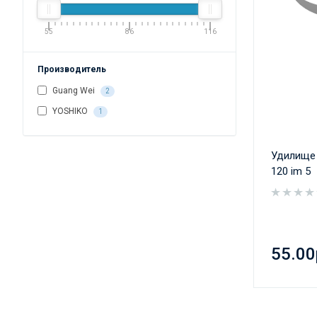
55
86
116
Производитель
Guang Wei
2
YOSHIKO
1
Удилище 
120 im 5
55.00