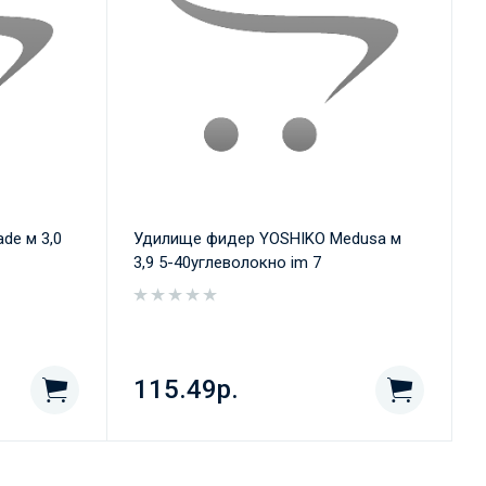
de м 3,0
Удилище фидер YOSHIKO Medusa м
3,9 5-40углеволокно im 7
115.49р.