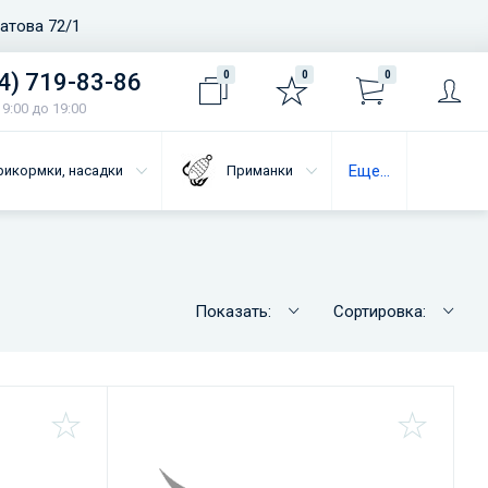
ватова 72/1
4) 719-83-86
0
0
0
9:00 до 19:00
Еще...
рикормки, насадки
Приманки
Показать:
Сортировка: