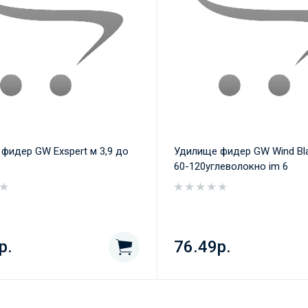
фидер GW Exspert м 3,9 до
Удилище фидер GW Wind Bla
60-120углеволокно im 6
р.
76.49р.