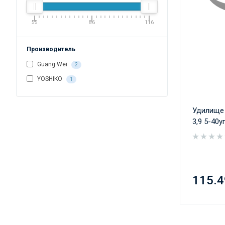
55
86
116
Производитель
Guang Wei
2
YOSHIKO
1
Удилище
3,9 5-40у
115.4